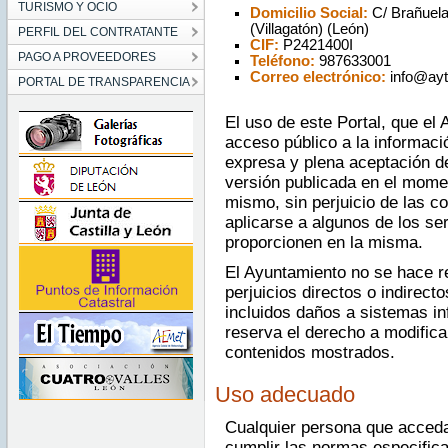
TURISMO Y OCIO
Domicilio Social:
C/ Brañuela
(Villagatón) (León)
PERFIL DEL CONTRATANTE
CIF:
P2421400I
PAGO A PROVEEDORES
Teléfono:
987633001
Correo electrónico:
info@ayto
PORTAL DE TRANSPARENCIA
El uso de este Portal, que el 
acceso público a la informaci
expresa y plena aceptación d
versión publicada en el mome
mismo, sin perjuicio de las c
aplicarse a algunos de los se
proporcionen en la misma.
El Ayuntamiento no se hace r
perjuicios directos o indirect
incluidos daños a sistemas in
reserva el derecho a modific
contenidos mostrados.
Uso adecuado
Cualquier persona que acceda
cumplir las normas especific