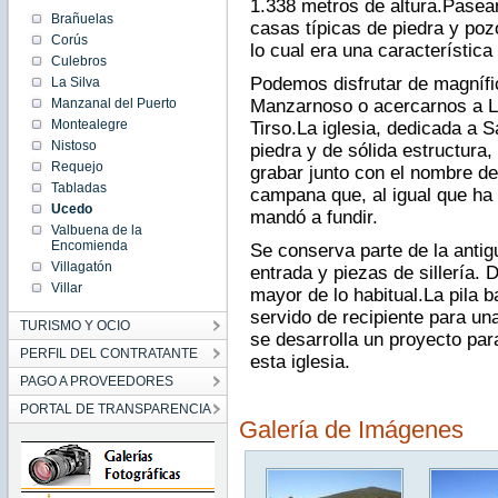
1.338 metros de altura.Pasea
Brañuelas
casas típicas de piedra y po
Corús
lo cual era una característica
Culebros
Podemos disfrutar de magnífic
La Silva
Manzanal del Puerto
Manzarnoso o acercarnos a La 
Montealegre
Tirso.La iglesia, dedicada a 
Nistoso
piedra y de sólida estructura,
Requejo
grabar junto con el nombre d
Tabladas
campana que, al igual que ha
Ucedo
mandó a fundir.
Valbuena de la
Encomienda
Se conserva parte de la antig
Villagatón
entrada y piezas de sillería.
Villar
mayor de lo habitual.La pila 
servido de recipiente para un
TURISMO Y OCIO
se desarrolla un proyecto par
PERFIL DEL CONTRATANTE
esta iglesia.
PAGO A PROVEEDORES
PORTAL DE TRANSPARENCIA
Galería de Imágenes