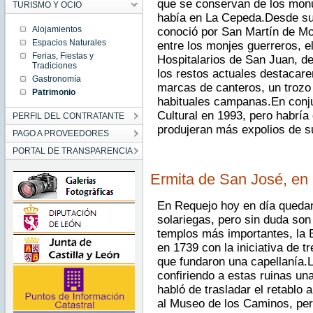
que se conservan de los mon
TURISMO Y OCIO
había en La Cepeda.Desde su 
Alojamientos
conoció por San Martín de Mo
Espacios Naturales
entre los monjes guerreros, e
Ferias, Fiestas y
Hospitalarios de San Juan, d
Tradiciones
los restos actuales destacare
Gastronomía
marcas de canteros, un trozo 
Patrimonio
habituales campanas.En conju
Cultural en 1993, pero habrí
PERFIL DEL CONTRATANTE
produjeran más expolios de s
PAGO A PROVEEDORES
PORTAL DE TRANSPARENCIA
Ermita de San José, en
En Requejo hoy en día queda
solariegas, pero sin duda son 
templos más importantes, la 
en 1739 con la iniciativa de 
que fundaron una capellanía.L
confiriendo a estas ruinas un
habló de trasladar el retablo 
al Museo de los Caminos, pero