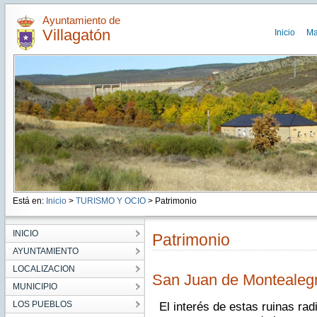
Ayuntamiento de
Villagatón
Inicio
Ma
Está en:
Inicio
>
TURISMO Y OCIO
> Patrimonio
INICIO
Patrimonio
AYUNTAMIENTO
LOCALIZACION
San Juan de Montealeg
MUNICIPIO
LOS PUEBLOS
El interés de estas ruinas rad